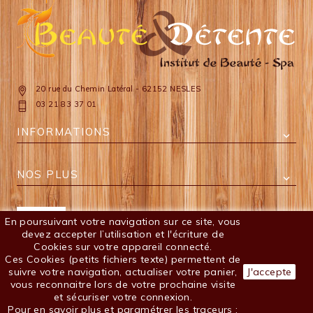
20 rue du Chemin Latéral - 62152 NESLES
03 21 83 37 01
INFORMATIONS

NOS PLUS

En poursuivant votre navigation sur ce site, vous
FACEBOOK
devez accepter l’utilisation et l'écriture de
Cookies sur votre appareil connecté.
Ces Cookies (petits fichiers texte) permettent de
suivre votre navigation, actualiser votre panier,
J'accepte
vous reconnaitre lors de votre prochaine visite
VOTRE COMPTE
et sécuriser votre connexion.

Pour en savoir plus et paramétrer les traceurs :