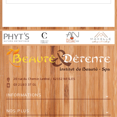
20 rue du Chemin Latéral - 62152 NESLES
03 21 83 37 01
INFORMATIONS

NOS PLUS
