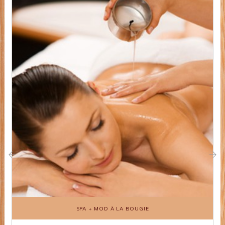
‹
›
SPA + MOD À LA BOUGIE