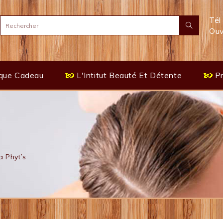
Tél
Ouv
que Cadeau
L'Intitut Beauté Et Détente
P
 Phyt’s