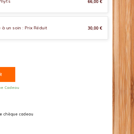
hyt’s
66,00 €
à un soin : Prix Réduit
30,00 €
R
que Cadeau
 le chèque cadeau