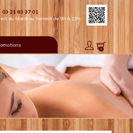
 :
03 21 83 37 01
ert du Mardi au Samedi de 9h à 19h
romotions
0