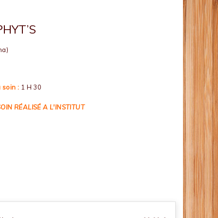
PHYT’S
na)
 soin :
1 H 30
SOIN RÉALISÉ A L'INSTITUT