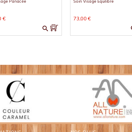
isage Panacée
Soin Visage Équilibre
0 €
73,00 €
