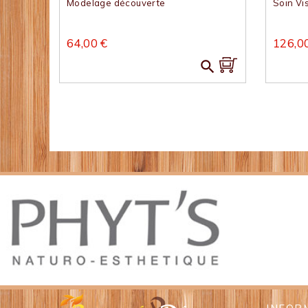
Modelage découverte
Soin V
64,00 €
126,0
