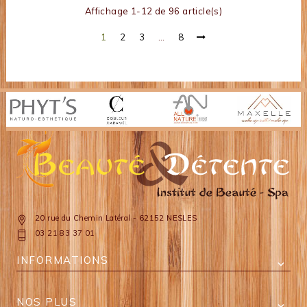
Affichage 1-12 de 96 article(s)
1
2
3
…
8
20 rue du Chemin Latéral - 62152 NESLES
03 21 83 37 01
INFORMATIONS

NOS PLUS
